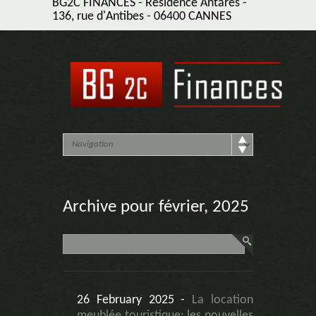
BG2C FINANCES - Résidence Antarès -
136, rue d'Antibes - 06400 CANNES
Archive pour février, 2025
26 February 2025 -
La location
meublée touristique: les nouvelles