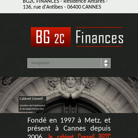
BG2C FINANCES - Résidence Antarès -
136, rue d'Antibes - 06400 CANNES
Cabinet Conseil
Gestion de Patrimoine
& Stratégie Financière
Fondé en 1997 à Metz, et
présent à Cannes depuis
le cabinet Conseil BG2C
2006,