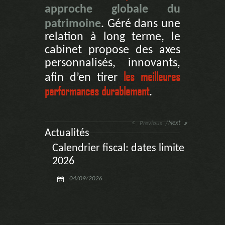
approche globale du
patrimoine
. Géré dans une
relation à long terme, le
cabinet propose des axes
personnalisés, innovants,
les meilleures
afin d’en tirer
performances durablement
.
Next
Previous
Actualités
Calendrier fiscal: dates limite
La l
2026
les 
04/09/2026
0