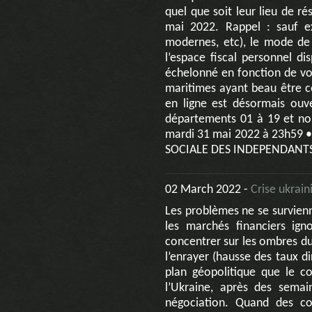
quel que soit leur lieu de ré
mai 2022. Rappel : sauf e
modernes, etc), le mode de d
l’espace fiscal personnel di
échelonné en fonction de vo
maritimes ayant beau être co
en ligne est désormais ouve
départements 01 à 19 et no
mardi 31 mai 2022 à 23h59 •
SOCIALE DES INDEPENDANTS :
02 March 2022 -
Crise ukrain
Les problèmes ne se survienne
les marchés financiers ign
concentrer sur les ombres du 
l’enrayer (hausse des taux di
plan géopolitique que le co
l’Ukraine, après des sema
négociation. Quand des con