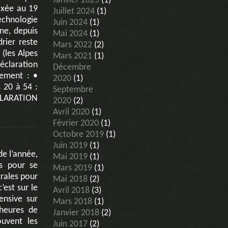
Janvier 2025
(1)
fixée au 19
Juillet 2024
(1)
chnologie
Juin 2024
(1)
ne, depuis
Mai 2024
(1)
drier reste
Mars 2022
(2)
(les Alpes
Mars 2021
(1)
éclaration
Décembre
tement : •
2020
(1)
 20 à 54 :
Septembre
ECLARATION
2020
(2)
Avril 2020
(1)
Février 2020
(1)
Octobre 2019
(1)
Juin 2019
(1)
de l’année,
Mai 2019
(1)
es pour se
Mars 2019
(1)
trales pour
Mai 2018
(2)
’est sur le
Avril 2018
(3)
ensive sur
Mars 2018
(1)
 heures de
Janvier 2018
(2)
ouvent les
Juin 2017
(2)