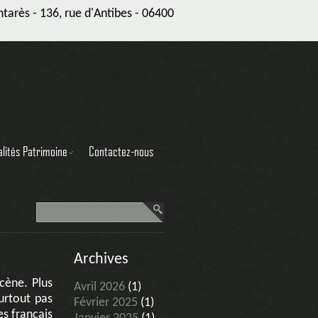
arès - 136, rue d'Antibes - 06400
alités Patrimoine
Contactez-nous
Archives
scène. Plus
Avril 2026
(1)
urtout pas
Février 2025
(1)
s français