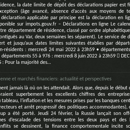
sidence, la date limite de dépôt des déclarations papier est 
xception (âge avancé, absence d’accès aux moyens de te
éclaration applicable par principe est la déclaration en lig
sponible sur impots.gouv.fr – Déclarations en ligne Le calen
tre département de résidence, classé par ordre alphabétique 
ntiguës au Var, deux semaines les séparent). Le service de d
rt et jusqu’aux dates limites suivantes établies par dépar
n-résidents : mercredi 24 mai 2022 à 23h59 • départements
 départements 55 à 976 : mercredi 8 juin 2022 à 23h59  D
 Pour la majorité des…
ienne et marchés financiers: actualité et perspectives
nt jamais là où on les attendait. Alors que, depuis le début 
oraient superbement les excellents chiffres des entrepris
tableau, l’inflation et les mesures prises par les banques cen
recteurs et arrêt progressif des politiques accommodantes), c
up a été porté. Jeudi 24 février, la Russie lançait son off
ines d’escalade des tensions entre les deux pays et des
flits se dessinent, la finance comportementale incite s