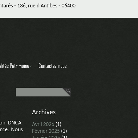
arès - 136, rue d'Antibes - 06400
alités Patrimoine
Contactez-nous
Archives
H
son DNCA.
Avril 2026
(1)
ance. Nous
Février 2025
(1)