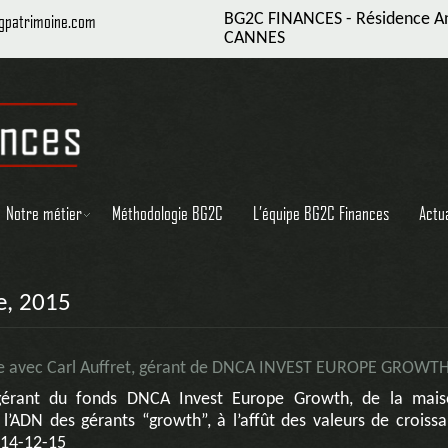
bgpatrimoine.com
BG2C FINANCES - Résidence Ant
CANNES
Notre métier
Méthodologie BG2C
L’équipe BG2C Finances
Actu
e, 2015
e avec Carl Auffret, gérant de DNCA INVEST EUROPE GROWT
gérant du fonds DNCA Invest Europe Growth, de la mai
 l’ADN des gérants “growth”, à l’affût des valeurs de croiss
 14-12-15